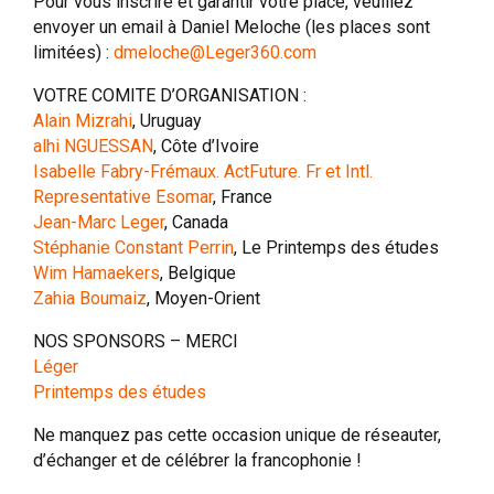
Pour vous inscrire et garantir votre place, veuillez
envoyer un email à Daniel Meloche (les places sont
limitées) :
dmeloche@Leger360.com
VOTRE COMITE D’ORGANISATION :
Alain Mizrahi
, Uruguay
alhi NGUESSAN
, Côte d’Ivoire
Isabelle Fabry-Frémaux. ActFuture. Fr et Intl.
Representative Esomar
, France
Jean-Marc Leger
, Canada
Stéphanie Constant Perrin
, Le Printemps des études
Wim Hamaekers
, Belgique
Zahia Boumaiz
, Moyen-Orient
NOS SPONSORS – MERCI
Léger
Printemps des études
Ne manquez pas cette occasion unique de réseauter,
d’échanger et de célébrer la francophonie !