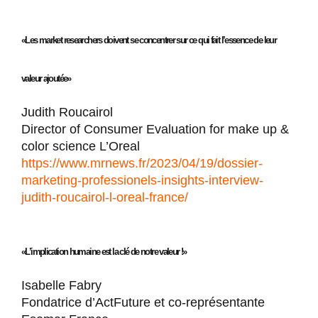
«Les market researchers doivent se concentrer sur ce qui fait l’essence de leur
valeur ajoutée»
Judith Roucairol
Director of Consumer Evaluation for make up &
color science L’Oreal
https://www.mrnews.fr/2023/04/
19/dossier-
marketing-
professionels-insights-
interview-
judith-roucairol-l-
oreal-france/
«L’implication humaine est la clé de notre valeur !»
Isabelle Fabry
Fondatrice d’ActFuture et co-représentante